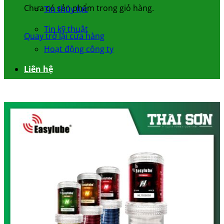
Chưa có sản phẩm trong giỏ hàng.
Tin thủy lực
Tin kỹ thuật
Quay trở lại cửa hàng
Hoạt động công ty
Liên hệ