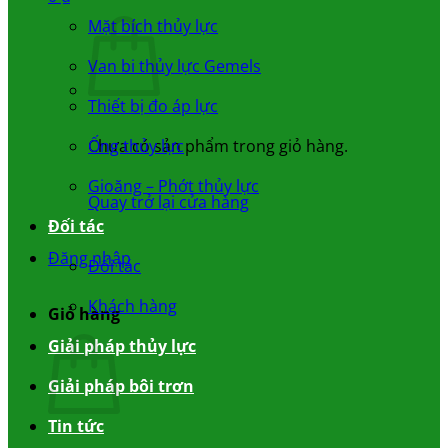
Mặt bích thủy lực
Van bi thủy lực Gemels
Thiết bị đo áp lực
Chưa có sản phẩm trong giỏ hàng.
Ống thủy lực
Gioăng – Phớt thủy lực
Quay trở lại cửa hàng
Đối tác
Đăng nhập
Đối tác
Khách hàng
Giỏ hàng
Giải pháp thủy lực
Giải pháp bôi trơn
Tin tức