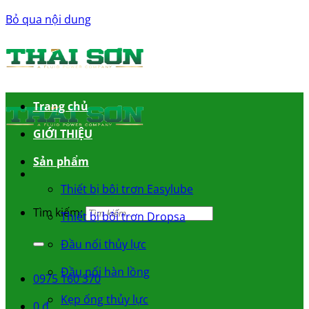
Bỏ qua nội dung
Trang chủ
GIỚI THIỆU
Sản phẩm
Thiết bị bôi trơn Easylube
Tìm kiếm:
Thiết bị bôi trơn Dropsa
Đầu nối thủy lực
Đầu nối hàn lồng
0975 160 370
Kẹp ống thủy lực
0
₫