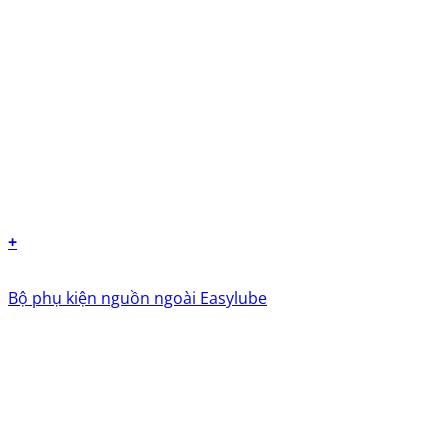
+
Bộ phụ kiện nguồn ngoài Easylube