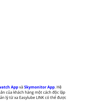
atch App
và
Skymonitor App
. Hệ
hân của khách hàng một cách độc lập
n lý từ xa Easylube LINK có thể được