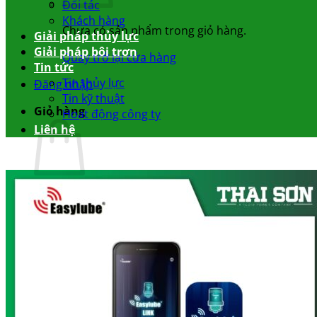
Đối tác
Khách hàng
Chưa có sản phẩm trong giỏ hàng.
Giải pháp thủy lực
Giải pháp bôi trơn
Quay trở lại cửa hàng
Tin tức
Tin thủy lực
Đăng nhập
Tin kỹ thuật
Giỏ hàng
Hoạt động công ty
Liên hệ
Chưa có sản phẩm trong giỏ hàng.
Quay trở lại cửa hàng