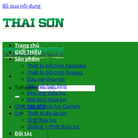
Bỏ qua nội dung
Trang chủ
GIỚI THIỆU
Sản phẩm
Thiết bị bôi trơn Easylube
Thiết bị bôi trơn Dropsa
Đầu nối thủy lực
Đầu nối hàn lồng
Tìm kiếm:
Kẹp ống thủy lực
Mặt bích thủy lực
Van bi thủy lực Gemels
0975 160 370
Thiết bị đo áp lực
0
₫
Ống thủy lực
Gioăng – Phớt thủy lực
Đối tác