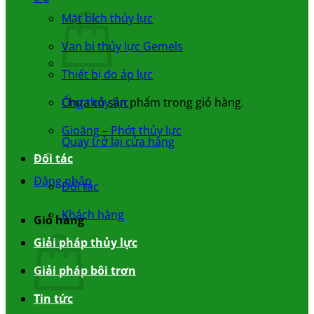
Mặt bích thủy lực
Van bi thủy lực Gemels
Thiết bị đo áp lực
Chưa có sản phẩm trong giỏ hàng.
Ống thủy lực
Gioăng – Phớt thủy lực
Quay trở lại cửa hàng
Đối tác
Đăng nhập
Đối tác
Khách hàng
Giỏ hàng
Giải pháp thủy lực
Giải pháp bôi trơn
Tin tức