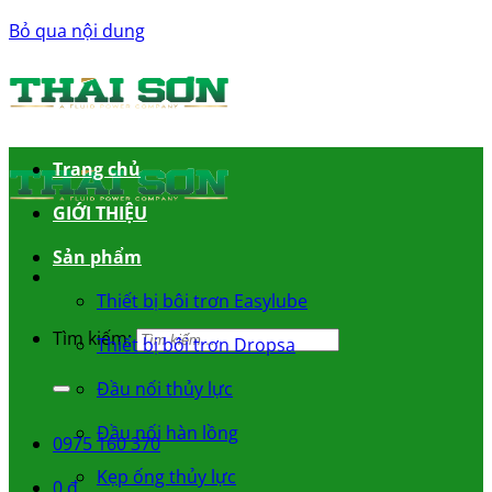
Bỏ qua nội dung
Trang chủ
GIỚI THIỆU
Sản phẩm
Thiết bị bôi trơn Easylube
Tìm kiếm:
Thiết bị bôi trơn Dropsa
Đầu nối thủy lực
Đầu nối hàn lồng
0975 160 370
Kẹp ống thủy lực
0
₫