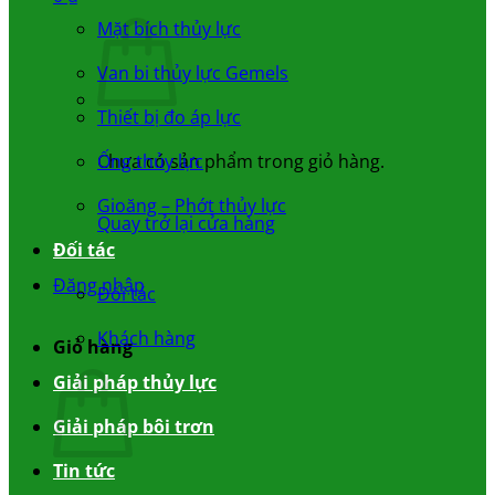
Mặt bích thủy lực
Van bi thủy lực Gemels
Thiết bị đo áp lực
Chưa có sản phẩm trong giỏ hàng.
Ống thủy lực
Gioăng – Phớt thủy lực
Quay trở lại cửa hàng
Đối tác
Đăng nhập
Đối tác
Khách hàng
Giỏ hàng
Giải pháp thủy lực
Giải pháp bôi trơn
Tin tức