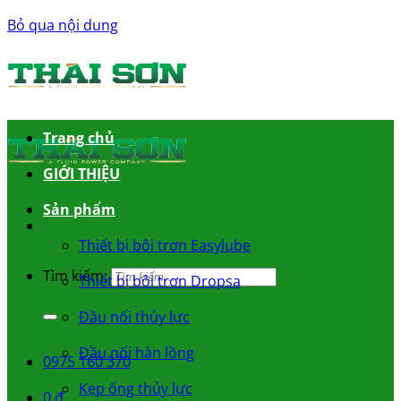
Bỏ qua nội dung
Trang chủ
GIỚI THIỆU
Sản phẩm
Thiết bị bôi trơn Easylube
Tìm kiếm:
Thiết bị bôi trơn Dropsa
Đầu nối thủy lực
Đầu nối hàn lồng
0975 160 370
Kẹp ống thủy lực
0
₫