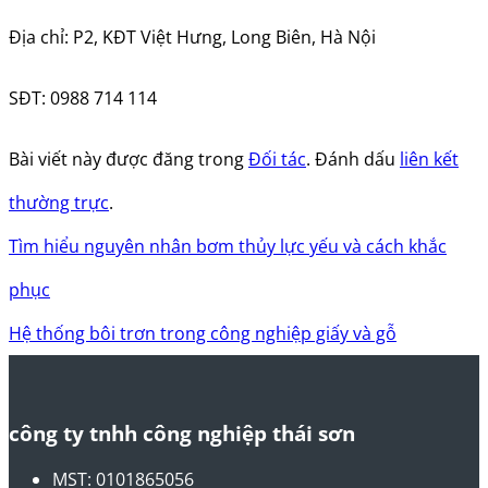
Địa chỉ: P2, KĐT Việt Hưng, Long Biên, Hà Nội
SĐT: 0988 714 114
Bài viết này được đăng trong
Đối tác
. Đánh dấu
liên kết
thường trực
.
Tìm hiểu nguyên nhân bơm thủy lực yếu và cách khắc
phục
Hệ thống bôi trơn trong công nghiệp giấy và gỗ
công ty tnhh công nghiệp thái sơn
MST: 0101865056