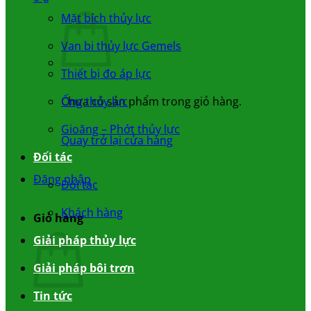
Mặt bích thủy lực
Van bi thủy lực Gemels
Thiết bị đo áp lực
Chưa có sản phẩm trong giỏ hàng.
Ống thủy lực
Gioăng – Phớt thủy lực
Quay trở lại cửa hàng
Đối tác
Đăng nhập
Đối tác
Khách hàng
Giỏ hàng
Giải pháp thủy lực
Giải pháp bôi trơn
Tin tức