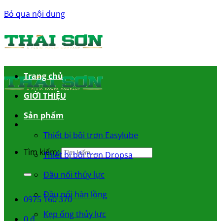
Bỏ qua nội dung
Trang chủ
GIỚI THIỆU
Sản phẩm
Thiết bị bôi trơn Easylube
Tìm kiếm:
Thiết bị bôi trơn Dropsa
Đầu nối thủy lực
Đầu nối hàn lồng
0975 160 370
Kẹp ống thủy lực
0
₫