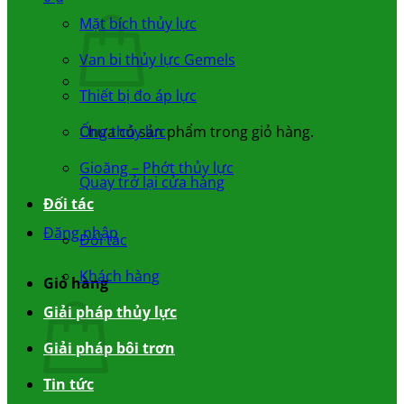
Mặt bích thủy lực
Van bi thủy lực Gemels
Thiết bị đo áp lực
Chưa có sản phẩm trong giỏ hàng.
Ống thủy lực
Gioăng – Phớt thủy lực
Quay trở lại cửa hàng
Đối tác
Đăng nhập
Đối tác
Khách hàng
Giỏ hàng
Giải pháp thủy lực
Giải pháp bôi trơn
Tin tức