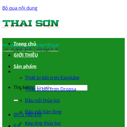
Bỏ qua nội dung
Trang chủ
GIỚI THIỆU
Sản phẩm
Thiết bị bôi trơn Easylube
Tìm kiếm:
Thiết bị bôi trơn Dropsa
Đầu nối thủy lực
Đầu nối hàn lồng
0975 160 370
Kẹp ống thủy lực
0
₫