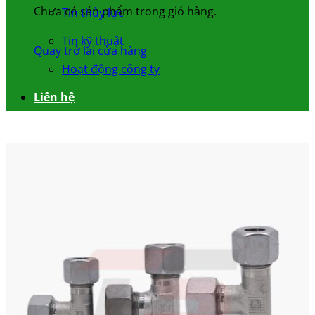
Chưa có sản phẩm trong giỏ hàng.
Tin thủy lực
Tin kỹ thuật
Quay trở lại cửa hàng
Hoạt động công ty
Liên hệ