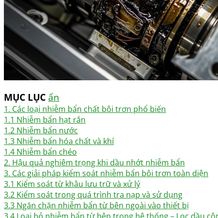
MỤC LỤC
ẩn
1. Các loại nhiễm bẩn chất bôi trơn phổ biến
1.1 Nhiễm bẩn hạt rắn
1.2 Nhiễm bẩn nước
1.3 Nhiễm bẩn hóa chất và khí
1.4 Nhiễm bẩn chéo
2. Hậu quả nghiêm trọng khi dầu nhớt nhiễm bẩn
3. Các giải pháp kiểm soát nhiễm bẩn bôi trơn toàn diện
3.1 Kiểm soát từ khâu lưu trữ và xử lý
3.2 Kiểm soát trong quá trình tra nạp và sử dụng
3.3 Ngăn chặn nhiễm bẩn từ bên ngoài vào thiết bị
3.4 Loại bỏ nhiễm bẩn từ bên trong hệ thống – Lọc dầu cô