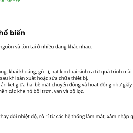
phổ biến
nguồn và tồn tại ở nhiều dạng khác nhau:
g, khai khoáng, gỗ…), hạt kim loại sinh ra từ quá trình mài
 sau khi sản xuất hoặc sửa chữa thiết bị.
rắn kẹt giữa hai bề mặt chuyển động và hoạt động như giấy
hẽn các khe hở bôi trơn, van và bộ lọc.
ay đổi nhiệt độ, rò rỉ từ các hệ thống làm mát, xâm nhập q