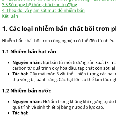
3.5 Sử dụng hệ thống bôi trơn tự động
4. Theo dõi và giám sát mức độ nhiễm bẩn
Kết luận
1. Các loại nhiễm bẩn chất bôi trơn 
Nhiễm bẩn chất bôi trơn công nghiệp có thể đến từ nhiều 
1.1 Nhiễm bẩn hạt rắn
Nguyên nhân:
Bụi bẩn từ môi trường sản xuất (xi măn
carbon từ quá trình oxy hóa dầu, tạp chất còn sót lại
Tác hại:
Gây mài mòn 3 vật thể – hiện tượng các hạt 
thọ vòng bi, bánh răng. Các hạt lớn có thể làm tắc ng
1.2 Nhiễm bẩn nước
Nguyên nhân:
Hơi ẩm trong không khí ngưng tụ do th
quá trình vệ sinh thiết bị bằng nước áp lực cao.
Tác hại: