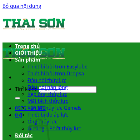
Bỏ qua nội dung
Trang chủ
GIỚI THIỆU
Sản phẩm
Thiết bị bôi trơn Easylube
Thiết bị bôi trơn Dropsa
Đầu nối thủy lực
Đầu nối hàn lồng
Tìm kiếm:
Kẹp ống thủy lực
Mặt bích thủy lực
Van bi thủy lực Gemels
0975 160 370
Thiết bị đo áp lực
0
₫
Ống thủy lực
Gioăng – Phớt thủy lực
Đối tác