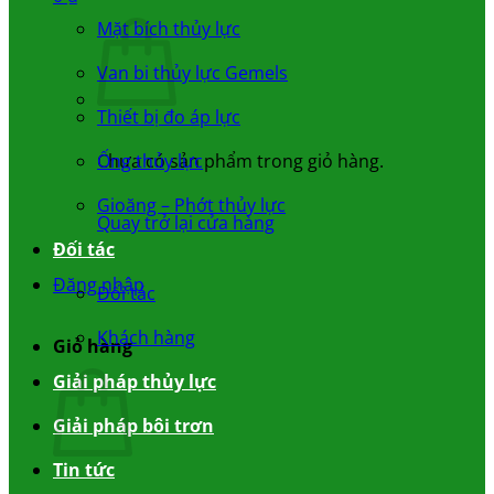
Mặt bích thủy lực
Van bi thủy lực Gemels
Thiết bị đo áp lực
Chưa có sản phẩm trong giỏ hàng.
Ống thủy lực
Gioăng – Phớt thủy lực
Quay trở lại cửa hàng
Đối tác
Đăng nhập
Đối tác
Khách hàng
Giỏ hàng
Giải pháp thủy lực
Giải pháp bôi trơn
Tin tức