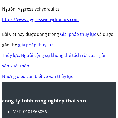
Nguồn: Aggressivehydraulics I
https://www.aggressivehydraulics.com
Bài viết này được đăng trong
Giải pháp thủy lực
và được
gắn thẻ
giải pháp thủy lực
.
Thủy lực: Người cộng sự không thể tách rời của ngành
sản xuất thép
Những điều cần biết về van thủy lực
công ty tnhh công nghiệp thái sơn
MST: 0101865056