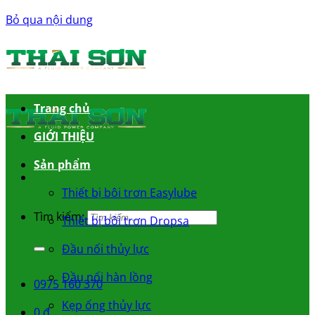
Bỏ qua nội dung
Trang chủ
GIỚI THIỆU
Sản phẩm
Thiết bị bôi trơn Easylube
Tìm kiếm:
Thiết bị bôi trơn Dropsa
Đầu nối thủy lực
Đầu nối hàn lồng
0975 160 370
Kẹp ống thủy lực
0
₫