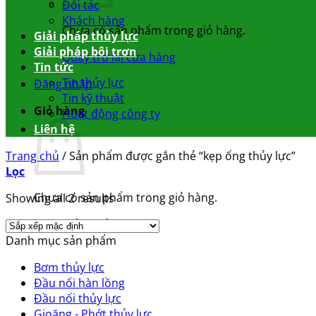
Đối tác
Khách hàng
Chưa có sản phẩm trong giỏ hàng.
Giải pháp thủy lực
Giải pháp bôi trơn
Quay trở lại cửa hàng
Tin tức
Tin thủy lực
Đăng nhập
Tin kỹ thuật
Giỏ hàng
Hoạt động công ty
Liên hệ
Trang chủ
/
Sản phẩm được gắn thẻ “kẹp ống thủy lực”
Lọc
Chưa có sản phẩm trong giỏ hàng.
Showing all 2 results
Quay trở lại cửa hàng
Danh mục sản phẩm
Bơm thủy lực
Đầu nối hàn lồng
Đầu nối thủy lực
Gioăng - Phớt thủy lực