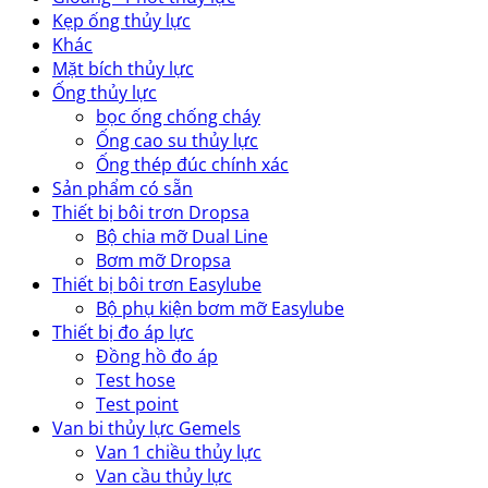
Kẹp ống thủy lực
Khác
Mặt bích thủy lực
Ống thủy lực
bọc ống chống cháy
Ống cao su thủy lực
Ống thép đúc chính xác
Sản phẩm có sẵn
Thiết bị bôi trơn Dropsa
Bộ chia mỡ Dual Line
Bơm mỡ Dropsa
Thiết bị bôi trơn Easylube
Bộ phụ kiện bơm mỡ Easylube
Thiết bị đo áp lực
Đồng hồ đo áp
Test hose
Test point
Van bi thủy lực Gemels
Van 1 chiều thủy lực
Van cầu thủy lực