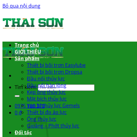
Bỏ qua nội dung
Trang chủ
GIỚI THIỆU
Sản phẩm
Thiết bị bôi trơn Easylube
Thiết bị bôi trơn Dropsa
Đầu nối thủy lực
Đầu nối hàn lồng
Tìm kiếm:
Kẹp ống thủy lực
Mặt bích thủy lực
Van bi thủy lực Gemels
0975 160 370
Thiết bị đo áp lực
0
₫
Ống thủy lực
Gioăng – Phớt thủy lực
Đối tác