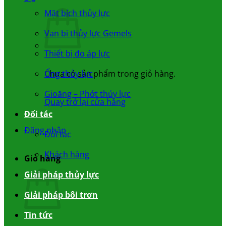
Mặt bích thủy lực
Van bi thủy lực Gemels
Thiết bị đo áp lực
Chưa có sản phẩm trong giỏ hàng.
Ống thủy lực
Gioăng – Phớt thủy lực
Quay trở lại cửa hàng
Đối tác
Đăng nhập
Đối tác
Khách hàng
Giỏ hàng
Giải pháp thủy lực
Giải pháp bôi trơn
Tin tức