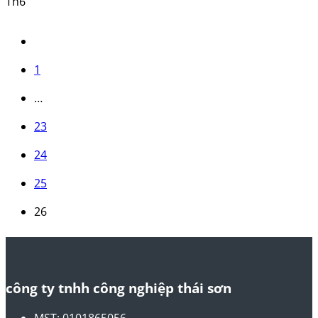
Th6
1
…
23
24
25
26
công ty tnhh công nghiệp thái sơn
MST: 0101865056