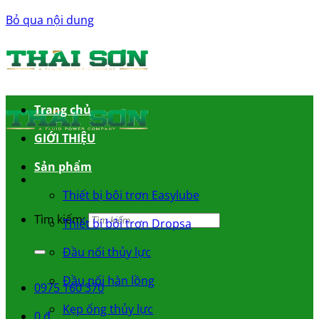
Bỏ qua nội dung
Trang chủ
GIỚI THIỆU
Sản phẩm
Thiết bị bôi trơn Easylube
Tìm kiếm:
Thiết bị bôi trơn Dropsa
Đầu nối thủy lực
Đầu nối hàn lồng
0975 160 370
Kẹp ống thủy lực
0
₫