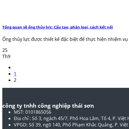
Tổng quan về ống thủy lực: Cấu tạo, phân loại, cách kết nối
Ống thủy lực được thiết kế đặc biệt để thực hiện nhiệm vụ d
25
Th9
1
2
công ty tnhh công nghiệp thái sơn
MST: 0101865056
Địa chỉ : Số 3, ngách 45/7, Phố Hoa Lâm, Tổ 4, P. Việt
VPGD: Số 39, ngõ 140, Phố Phạm Khắc Quảng, P. Việt