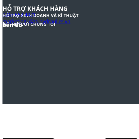
HỖ TRỢ KHÁCH HÀNG
0243 652 4421
HỖ TRỢ KINH DOANH VÀ KĨ THUẬT
marketing1@ts-hydraulics.vn
bản đồ
KẾT NỐI VỚI CHÚNG TÔI