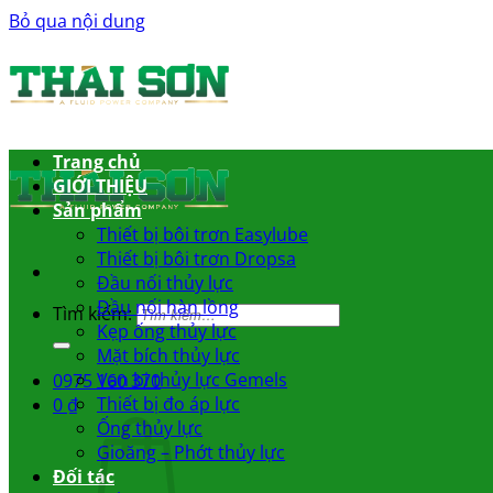
Bỏ qua nội dung
Trang chủ
GIỚI THIỆU
Sản phẩm
Thiết bị bôi trơn Easylube
Thiết bị bôi trơn Dropsa
Đầu nối thủy lực
Đầu nối hàn lồng
Tìm kiếm:
Kẹp ống thủy lực
Mặt bích thủy lực
Van bi thủy lực Gemels
0975 160 370
Thiết bị đo áp lực
0
₫
Ống thủy lực
Gioăng – Phớt thủy lực
Đối tác