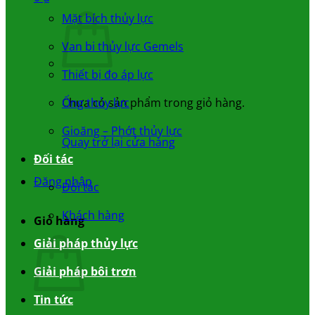
Mặt bích thủy lực
Van bi thủy lực Gemels
Thiết bị đo áp lực
Chưa có sản phẩm trong giỏ hàng.
Ống thủy lực
Gioăng – Phớt thủy lực
Quay trở lại cửa hàng
Đối tác
Đăng nhập
Đối tác
Khách hàng
Giỏ hàng
Giải pháp thủy lực
Giải pháp bôi trơn
Tin tức