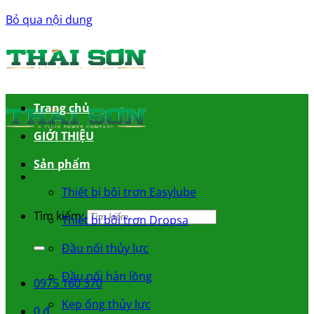
Bỏ qua nội dung
Trang chủ
GIỚI THIỆU
Sản phẩm
Thiết bị bôi trơn Easylube
Tìm kiếm:
Thiết bị bôi trơn Dropsa
Đầu nối thủy lực
Đầu nối hàn lồng
0975 160 370
Kẹp ống thủy lực
0
₫