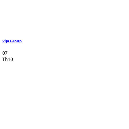
ViJa Group
07
Th10