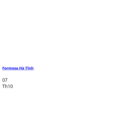
Formosa Hà Tĩnh
07
Th10